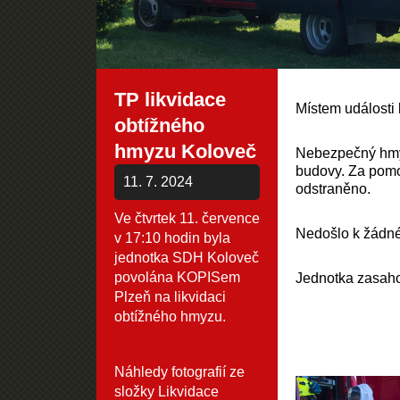
TP likvidace
Místem události 
obtížného
hmyzu Koloveč
Nebezpečný hmyz
budovy. Za pomo
11. 7. 2024
odstraněno.
Ve čtvrtek 11. července
Nedošlo k žádné
v 17:10 hodin byla
jednotka SDH Koloveč
povolána KOPISem
Jednotka zasaho
Plzeň na likvidaci
obtížného hmyzu.
Náhledy fotografií ze
složky
Likvidace