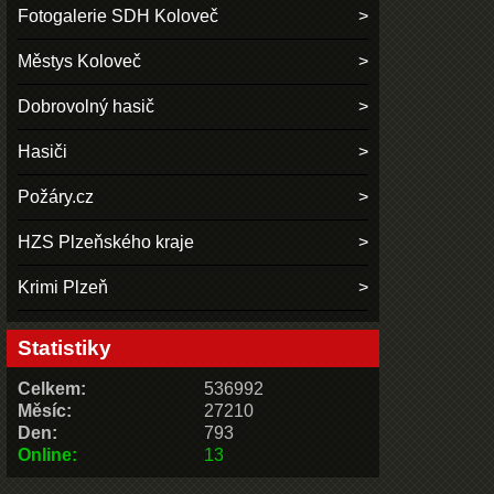
Fotogalerie SDH Koloveč
Městys Koloveč
Dobrovolný hasič
Hasiči
Požáry.cz
HZS Plzeňského kraje
Krimi Plzeň
Statistiky
Celkem:
536992
Měsíc:
27210
Den:
793
Online:
13