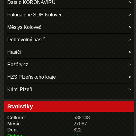
Data o KORONAVIRU
Fotogalerie SDH Koloveč
Městys Koloveč
Dobrovolný hasič
Hasiči
Požáry.cz
HZS Plzeňského kraje
Krimi Plzeň
Statistiky
Celkem:
538148
Měsíc:
27087
Den:
822
Online:
14