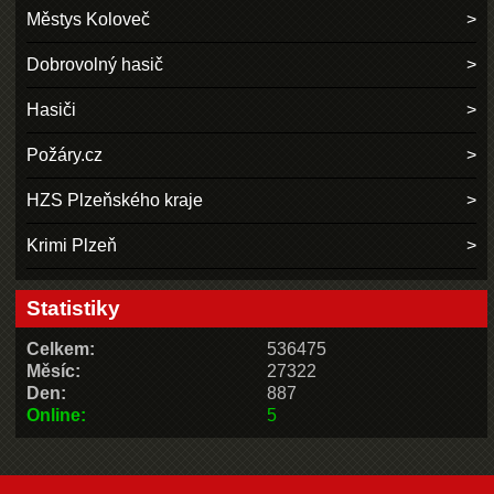
Městys Koloveč
Dobrovolný hasič
Hasiči
Požáry.cz
HZS Plzeňského kraje
Krimi Plzeň
Statistiky
Celkem:
536475
Měsíc:
27322
Den:
887
Online:
5