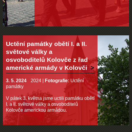
Uctění památky obětí I. a II.
světové války a
osvoboditelů Kolovče z řad
americké armády v Kolovči
3. 5. 2024
2024
|
Fotografie:
Uctění
památky
V pátek 3. května jsme uctili památku obětí
I. a II. světové války a osvoboditelů
Kolovče americkou armádou.