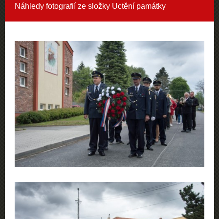
Náhledy fotografií ze složky
Uctění památky