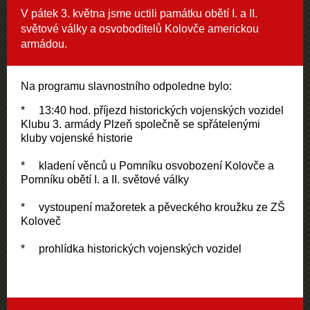
V pátek 3. května jsme uctili památku obětí I. a II.
světové války a osvoboditelů Kolovče americkou
armádou.
Na programu slavnostního odpoledne bylo:
* 13:40 hod. příjezd historických vojenských vozidel
Klubu 3. armády Plzeň společně se spřátelenými
kluby vojenské historie
* kladení věnců u Pomníku osvobození Kolovče a
Pomníku obětí I. a II. světové války
* vystoupení mažoretek a pěveckého kroužku ze ZŠ
Koloveč
* prohlídka historických vojenských vozidel