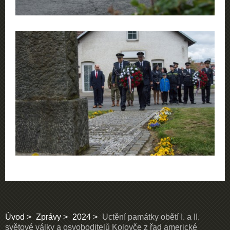
Úvod
Zprávy
2024
Uctění památky obětí I. a II.
světové války a osvoboditelů Kolovče z řad americké