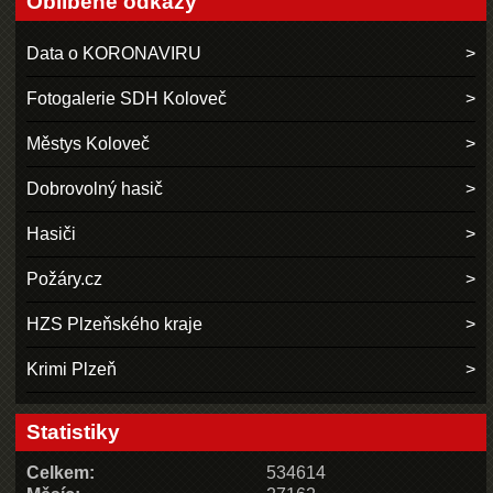
Oblíbené odkazy
Data o KORONAVIRU
Fotogalerie SDH Koloveč
Městys Koloveč
Dobrovolný hasič
Hasiči
Požáry.cz
HZS Plzeňského kraje
Krimi Plzeň
Statistiky
Celkem:
534614