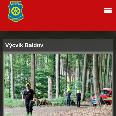
Výcvik Baldov