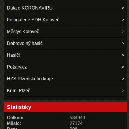
Data o KORONAVIRU
Fotogalerie SDH Koloveč
Městys Koloveč
Dobrovolný hasič
Hasiči
Požáry.cz
HZS Plzeňského kraje
Krimi Plzeň
Statistiky
Celkem:
534943
Měsíc:
27174