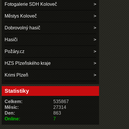
Fotogalerie SDH Koloveč
Městys Koloveč
Dobrovolný hasič
Hasiči
Požáry.cz
HZS Plzeňského kraje
Krimi Plzeň
Statistiky
Celkem:
535867
Měsíc:
27314
Den:
863
Online:
7