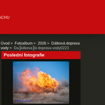
ACHU
Úvod
Fotoalbum
2026
Dálková doprava
vody
Da╠ülkova╠ü doprava vody0223
Poslední fotografie