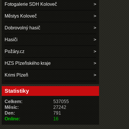
Fotogalerie SDH Koloveč
Městys Koloveč
Dobrovolný hasič
Hasiči
Požáry.cz
HZS Plzeňského kraje
Krimi Plzeň
Statistiky
Celkem:
537055
Měsíc:
27242
Den:
791
Online:
16