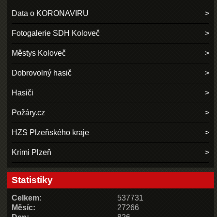
Data o KORONAVIRU
Fotogalerie SDH Koloveč
Městys Koloveč
Dobrovolný hasič
Hasiči
Požáry.cz
HZS Plzeňského kraje
Krimi Plzeň
Statistiky
Celkem:
537731
Měsíc:
27266