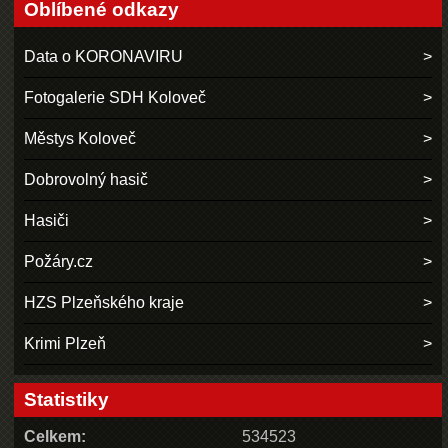
Oblíbené odkazy
Data o KORONAVIRU
Fotogalerie SDH Koloveč
Městys Koloveč
Dobrovolný hasič
Hasiči
Požáry.cz
HZS Plzeňského kraje
Krimi Plzeň
Statistiky
Celkem:
534523