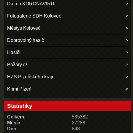
Data o KORONAVIRU
Fotogalerie SDH Koloveč
Městys Koloveč
Dobrovolný hasič
Hasiči
Požáry.cz
HZS Plzeňského kraje
Krimi Plzeň
Statistiky
Celkem:
535382
Měsíc:
27288
Den:
848