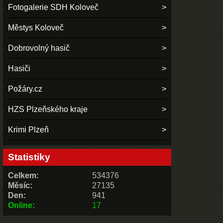
Fotogalerie SDH Koloveč
Městys Koloveč
Dobrovolný hasič
Hasiči
Požáry.cz
HZS Plzeňského kraje
Krimi Plzeň
Statistiky
Celkem:
534376
Měsíc:
27135
Den:
941
Online:
17