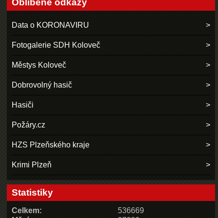
Oblíbené odkazy
Data o KORONAVIRU
Fotogalerie SDH Koloveč
Městys Koloveč
Dobrovolný hasič
Hasiči
Požáry.cz
HZS Plzeňského kraje
Krimi Plzeň
Statistiky
Celkem:
536669