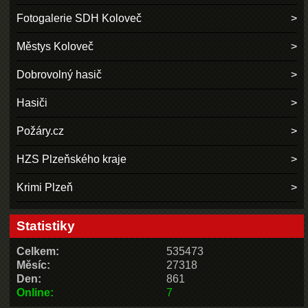
Fotogalerie SDH Koloveč
Městys Koloveč
Dobrovolný hasič
Hasiči
Požáry.cz
HZS Plzeňského kraje
Krimi Plzeň
Statistiky
Celkem:
535473
Měsíc:
27318
Den:
861
Online:
7