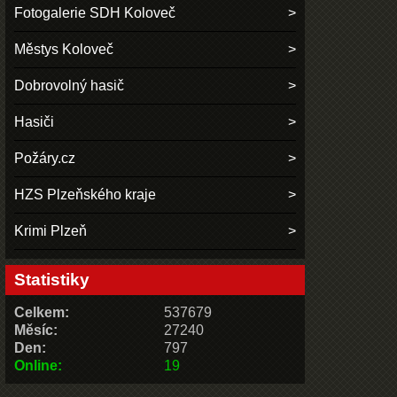
Fotogalerie SDH Koloveč
Městys Koloveč
Dobrovolný hasič
Hasiči
Požáry.cz
HZS Plzeňského kraje
Krimi Plzeň
Statistiky
Celkem:
537679
Měsíc:
27240
Den:
797
Online:
19