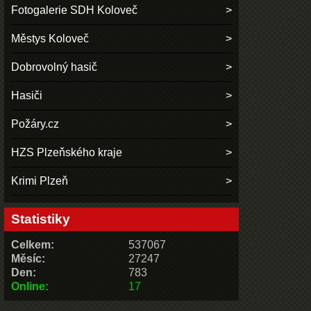
Fotogalerie SDH Koloveč
Městys Koloveč
Dobrovolný hasič
Hasiči
Požáry.cz
HZS Plzeňského kraje
Krimi Plzeň
Statistiky
Celkem:
537067
Měsíc:
27247
Den:
783
Online:
17