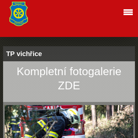
TP vichřice
Kompletní fotogalerie
ZDE