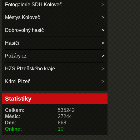
Fotogalerie SDH Koloveč
Městys Koloveč
Dobrovolný hasič
Hasiči
Požáry.cz
HZS Plzeňského kraje
Krimi Plzeň
Statistiky
Celkem:
535242
Měsíc:
27244
Den:
868
Online:
10