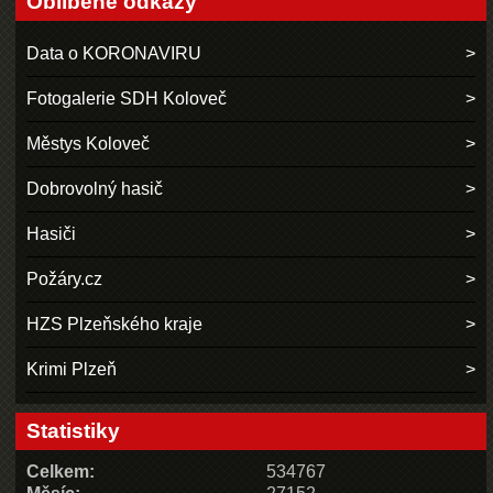
Oblíbené odkazy
Data o KORONAVIRU
Fotogalerie SDH Koloveč
Městys Koloveč
Dobrovolný hasič
Hasiči
Požáry.cz
HZS Plzeňského kraje
Krimi Plzeň
Statistiky
Celkem:
534767