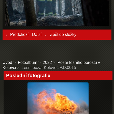
← Předchozí
Další →
Zpět do složky
Úvod
Fotoalbum
2022
Požár lesního porostu v
Kolovči
Lesní požár Koloveč P.D.0015
Poslední fotografie