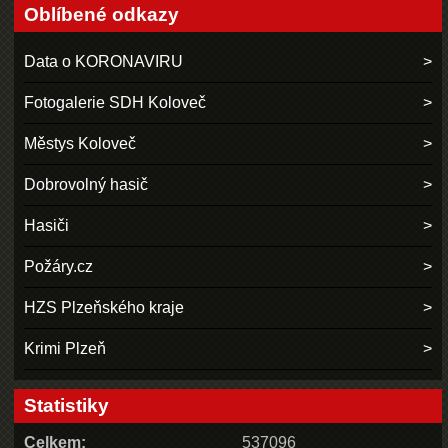
Oblíbené odkazy
Data o KORONAVIRU
Fotogalerie SDH Koloveč
Městys Koloveč
Dobrovolný hasič
Hasiči
Požáry.cz
HZS Plzeňského kraje
Krimi Plzeň
Statistiky
Celkem:
537096