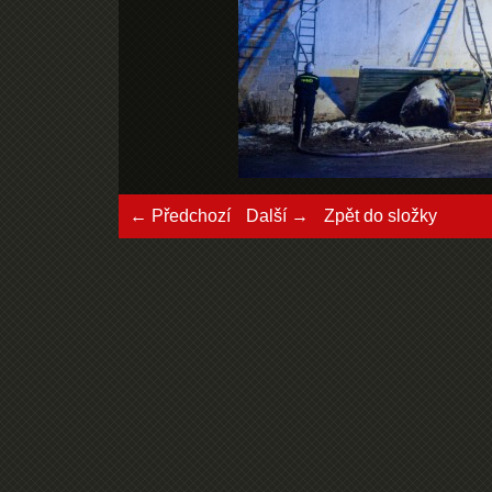
← Předchozí
Další →
Zpět do složky