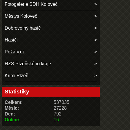
Fotogalerie SDH Koloveč
Městys Koloveč
Dobrovolný hasič
Hasiči
Požáry.cz
HZS Plzeňského kraje
Krimi Plzeň
Statistiky
Celkem:
537035
Měsíc:
27228
Den:
792
Online:
16