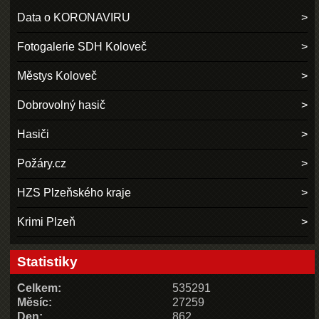
Data o KORONAVIRU
Fotogalerie SDH Koloveč
Městys Koloveč
Dobrovolný hasič
Hasiči
Požáry.cz
HZS Plzeňského kraje
Krimi Plzeň
Statistiky
Celkem:
535291
Měsíc:
27259
Den:
862