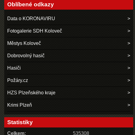
Oblíbené odkazy
Data o KORONAVIRU
Fotogalerie SDH Koloveč
Městys Koloveč
Dobrovolný hasič
Hasiči
Požáry.cz
HZS Plzeňského kraje
Krimi Plzeň
Statistiky
Celkem:
535308