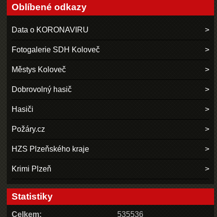
Oblíbené odkazy
Data o KORONAVIRU
Fotogalerie SDH Koloveč
Městys Koloveč
Dobrovolný hasič
Hasiči
Požáry.cz
HZS Plzeňského kraje
Krimi Plzeň
Statistiky
Celkem:
535536