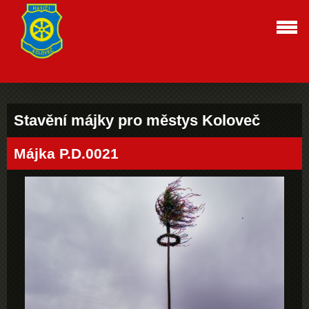
Stavění májky pro městys Koloveč
Májka P.D.0021