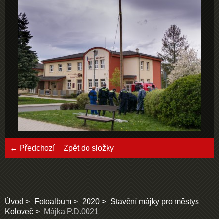
← Předchozí
Zpět do složky
Úvod
Fotoalbum
2020
Stavění májky pro městys
Koloveč
Májka P.D.0021