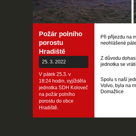
Požár polního
Při příjezdu na m
porostu
neohlášené pálen
Hradiště
Z důvodu dohasí
25. 3. 2022
jednotka se vráti
V pátek 25.3. v
Spolu s naší jed
18:24 hodin, vyjížděla
Volvo, byla na 
jednotka SDH Koloveč
Domažlice
na požár polního
porostu do obce
Hradiště.