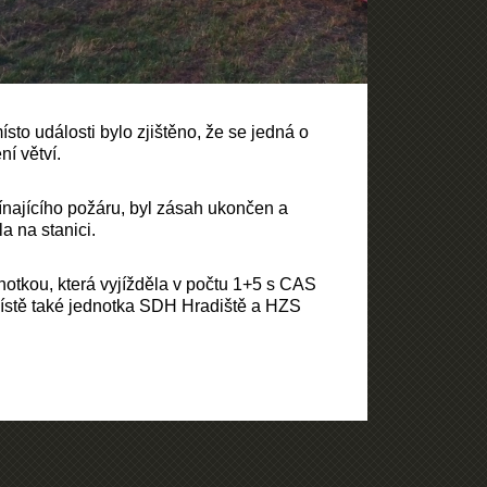
ísto události bylo zjištěno, že se jedná o
í větví.
najícího požáru, byl zásah ukončen a
la na stanici.
notkou, která vyjížděla v počtu 1+5 s CAS
místě také jednotka SDH Hradiště a HZS