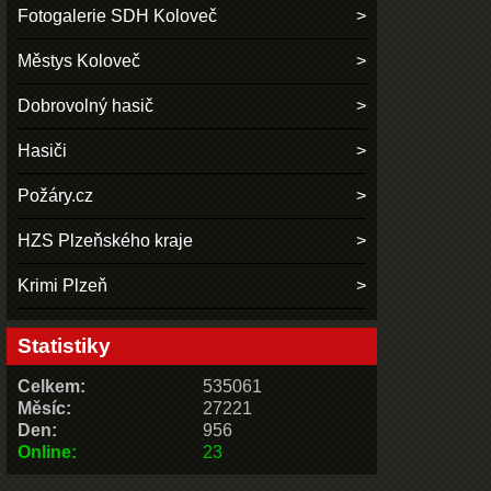
Fotogalerie SDH Koloveč
Městys Koloveč
Dobrovolný hasič
Hasiči
Požáry.cz
HZS Plzeňského kraje
Krimi Plzeň
Statistiky
Celkem:
535061
Měsíc:
27221
Den:
956
Online:
23