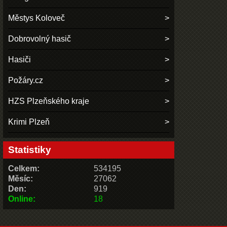
Městys Koloveč
Dobrovolný hasič
Hasiči
Požáry.cz
HZS Plzeňského kraje
Krimi Plzeň
Statistiky
Celkem:
534195
Měsíc:
27062
Den:
919
Online:
18