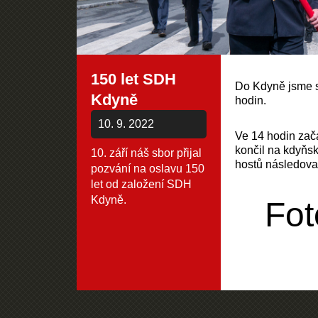
150 let SDH
Do Kdyně jsme sp
Kdyně
hodin.
10. 9. 2022
Ve 14 hodin zača
končil na kdyňsk
10. září náš sbor přijal
hostů následova
pozvání na oslavu 150
let od založení SDH
Kdyně.
Fot