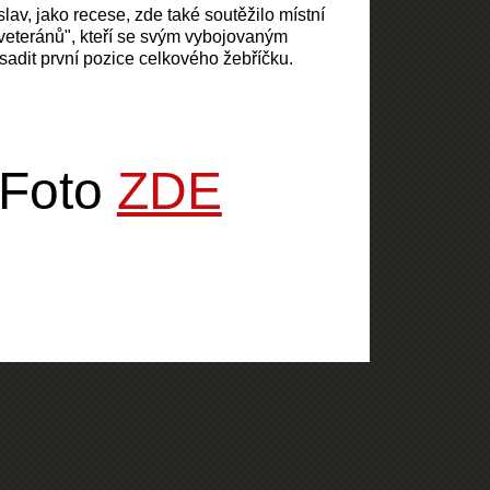
slav, jako recese, zde také soutěžilo místní
 veteránů", kteří se svým vybojovaným
adit první pozice celkového žebříčku.
Foto
ZDE