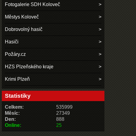
Fotogalerie SDH Koloveč
Městys Koloveč
Dobrovolný hasič
Hasiči
Požáry.cz
HZS Plzeňského kraje
Krimi Plzeň
Statistiky
Celkem:
535999
Měsíc:
27349
Den:
888
Online:
25