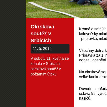
Okrsková
Kromě ostatních 
soutěž v
kolovečský mladý 
- přípravka, mlad
Srbicích
11. 5. 2019
Všechny děti z k
Přípravka za 1. m
V sobotu 11. května se
odnesli ocenění 
konala v Srbicích
okrsková soutěž v
Na okrskové sout
požárním útoku.
velké konkurenc
Důvodem pořádán
oslava 95. výroč
hasičů.