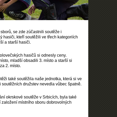
sborů, se zde zúčastnili soutěže i
hasiči, kteří soutěžili ve třech kategoriích
ší a starší hasiči.
olovečských hasičů si odnesly ceny.
ísto, mladší obsadili 3. místo a starší si
za 2. místo.
ěži také soutěžila naše jednotka, která si ve
i soutěžních družstev nevedla vůbec špatně.
í okrskové soutěže v Srbicích, byla také
í založení místního sboru dobrovolných