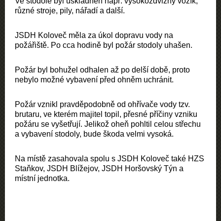
Ve stodole byl uskladněn např. vysokozdvižný vozík,
různé stroje, pily, nářadí a další.
JSDH Koloveč měla za úkol dopravu vody na
požářiště. Po cca hodině byl požár stodoly uhašen.
Požár byl bohužel odhalen až po delší době, proto
nebylo možné vybavení před ohněm uchránit.
Požár vznikl pravděpodobně od ohřívače vody tzv.
brutaru, ve kterém majitel topil, přesné příčiny vzniku
požáru se vyšetřují. Jelikož oheň pohltil celou střechu
a vybavení stodoly, bude škoda velmi vysoká.
Na místě zasahovala spolu s JSDH Koloveč také HZS
Staňkov, JSDH Blížejov, JSDH Horšovský Týn a
místní jednotka.