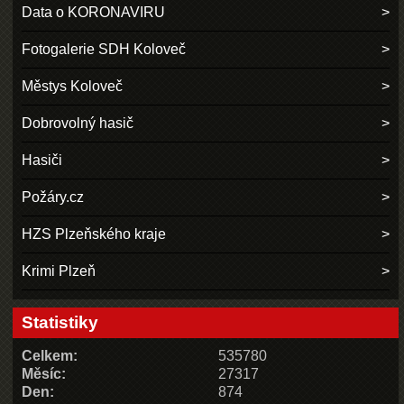
Data o KORONAVIRU
Fotogalerie SDH Koloveč
Městys Koloveč
Dobrovolný hasič
Hasiči
Požáry.cz
HZS Plzeňského kraje
Krimi Plzeň
Statistiky
Celkem:
535780
Měsíc:
27317
Den:
874