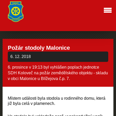
Požár stodoly Malonice
6. 12. 2018
6. prosince v 19:13 byl vyhlášen poplach jednotce
SDH Koloveč na požár zemědělského objektu - skladu
v obci Malonice u Blížejova č.p. 7.
Místem události byla stodola u rodinného domu, která
již byla celá v plamenech.