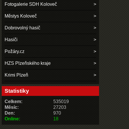
Fotogalerie SDH Koloveč
Městys Koloveč
Dobrovolný hasič
Hasiči
Požáry.cz
HZS Plzeňského kraje
Krimi Plzeň
Statistiky
Celkem:
535019
Měsíc:
27203
Den:
970
Online:
18