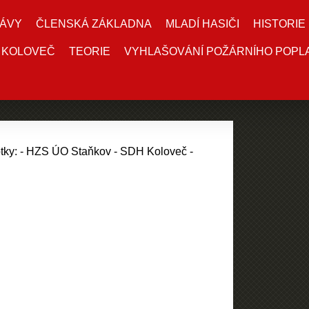
ÁVY
ČLENSKÁ ZÁKLADNA
MLADÍ HASIČI
HISTORIE
 KOLOVEČ
TEORIE
VYHLAŠOVÁNÍ POŽÁRNÍHO POPL
otky: - HZS ÚO Staňkov - SDH Koloveč -