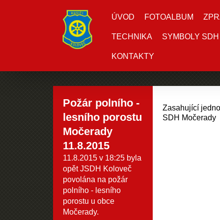
ÚVOD
FOTOALBUM
ZPR
TECHNIKA
SYMBOLY SDH
KONTAKTY
Požár polního -
Zasahující jedn
lesního porostu
SDH Močerady
Močerady
11.8.2015
11.8.2015 v 18:25 byla
opět JSDH Koloveč
povolána na požár
polního - lesního
porostu u obce
Močerady.