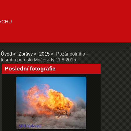
ACHU
Úvod
Zprávy
2015
Požár polního -
lesního porostu Močerady 11.8.2015
Poslední fotografie