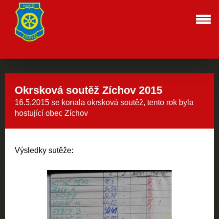
Okrsková soutěž Zíchov 2015
16.5.2015 se konala okrsková soutěž, tento rok byla
hostující obec Zíchov
Výsledky sutěže: