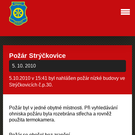
Požár Strýčkovice
5. 10. 2010
5.10.2010 v 15:41 byl nahlášen požár nízké budovy ve
Strýčkovicích č.p.30.
Požár byl v jedné obytné místnosti. Při vyhledávání
ohniska požáru byla rozebrána střecha a rovněž
použita termokamera.
Požár se obešel bez zranění.