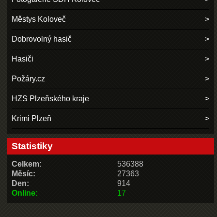
Městys Koloveč
Dobrovolný hasič
Hasiči
Požáry.cz
HZS Plzeňského kraje
Krimi Plzeň
Statistiky
Celkem:
536388
Měsíc:
27363
Den:
914
Online:
17