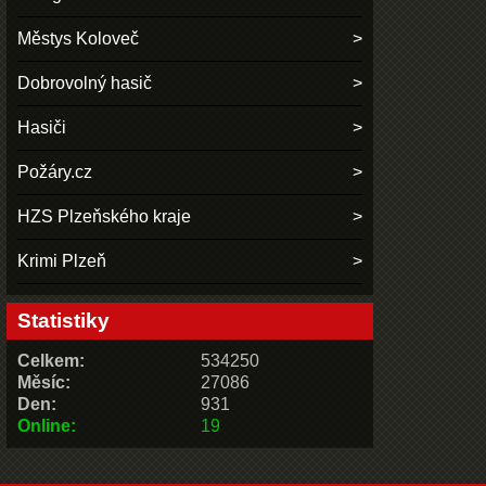
Městys Koloveč
Dobrovolný hasič
Hasiči
Požáry.cz
HZS Plzeňského kraje
Krimi Plzeň
Statistiky
Celkem:
534250
Měsíc:
27086
Den:
931
Online:
19